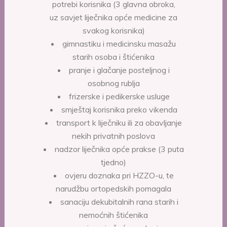
potrebi korisnika (3 glavna obroka,
uz savjet liječnika opće medicine za
svakog korisnika)
gimnastiku i medicinsku masažu
starih osoba i štićenika
pranje i glačanje posteljnog i
osobnog rublja
frizerske i pedikerske usluge
smještaj korisnika preko vikenda
transport k liječniku ili za obavljanje
nekih privatnih poslova
nadzor liječnika opće prakse (3 puta
tjedno)
ovjeru doznaka pri HZZO-u, te
narudžbu ortopedskih pomagala
sanaciju dekubitalnih rana starih i
nemoćnih štićenika